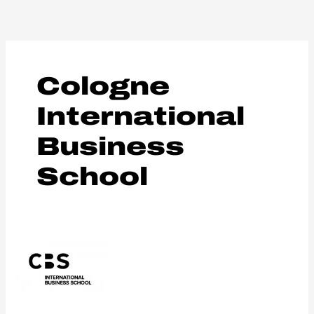
Aller
au
contenu
Cologne
International
Business
School
Cologne
International
Business
School