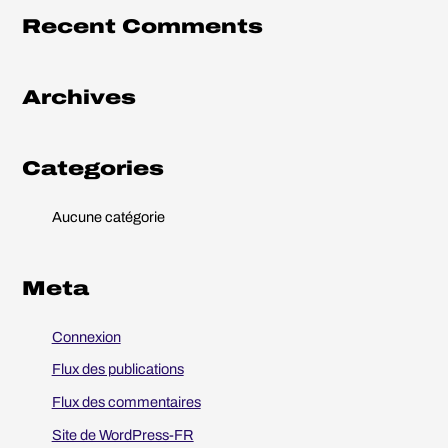
h
Recent Comments
e
r
Archives
c
h
e
Categories
r
Aucune catégorie
:
Meta
Connexion
Flux des publications
Flux des commentaires
Site de WordPress-FR