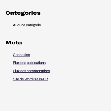
h
e
Categories
r
Aucune catégorie
:
Meta
Connexion
Flux des publications
Flux des commentaires
Site de WordPress-FR