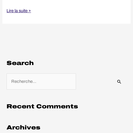
Lire la suite »
Search
R
e
c
h
Recent Comments
e
r
Archives
c