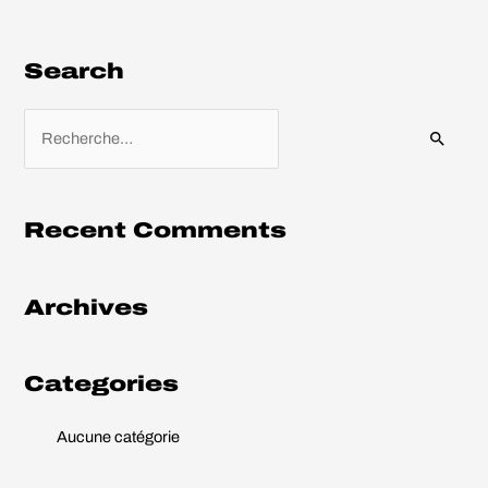
Search
R
e
c
h
Recent Comments
e
r
Archives
c
h
e
Categories
r
Aucune catégorie
: