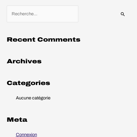
R
e
c
h
Recent Comments
e
r
Archives
c
h
e
Categories
r
Aucune catégorie
:
Meta
Connexion