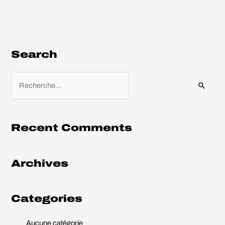
Search
R
e
c
h
Recent Comments
e
r
Archives
c
h
e
Categories
r
Aucune catégorie