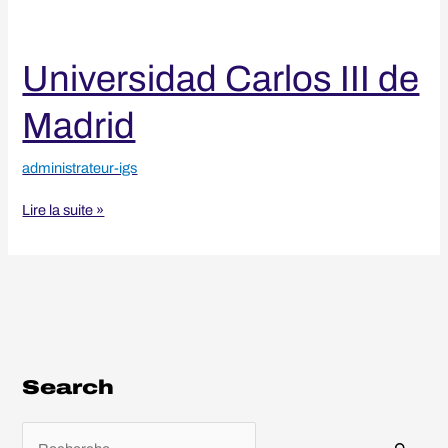
Universidad Carlos III de
Madrid
administrateur-igs
Lire la suite »
Search
R