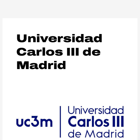
Aller
au
contenu
Universidad
Carlos III de
Madrid
Universidad
Carlos
III
de
Madrid