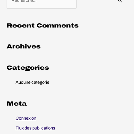
e
c
h
Recent Comments
e
r
Archives
c
h
e
Categories
r
Aucune catégorie
:
Meta
Connexion
Flux des publications