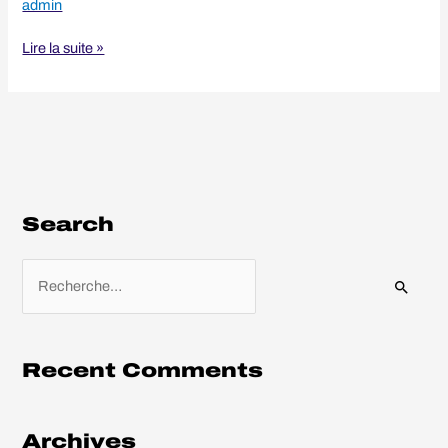
admin
Lire la suite »
Search
R
e
c
h
Recent Comments
e
r
Archives
c