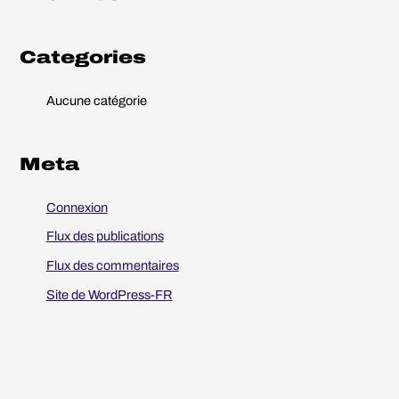
h
e
Categories
r
Aucune catégorie
:
Meta
Connexion
Flux des publications
Flux des commentaires
Site de WordPress-FR