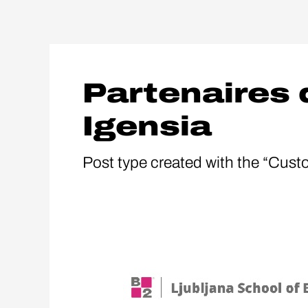
Aller
au
contenu
Partenaires
Igensia
Post type created with the “Cust
Ljubljana
School
of