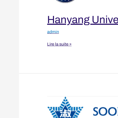
Hanyang Univer
admin
Lire la suite »
Sookmyung
Women’s
University