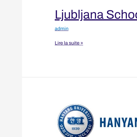
Business
Ljubljana Scho
admin
Lire la suite »
Hanyang
University
Seoul