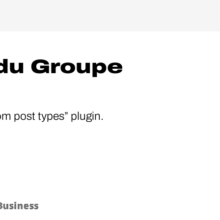
 du Groupe
om post types” plugin.