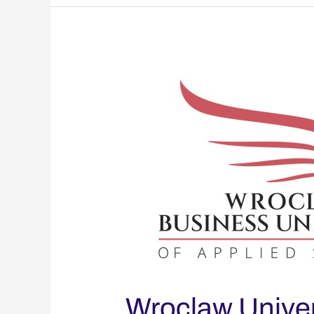
Wroclaw
University
of
applied
Sciences
Wroclaw Univers