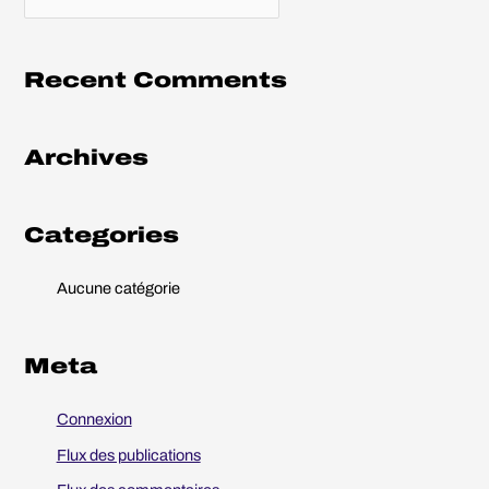
e
c
h
Recent Comments
e
r
Archives
c
h
e
Categories
r
Aucune catégorie
:
Meta
Connexion
Flux des publications