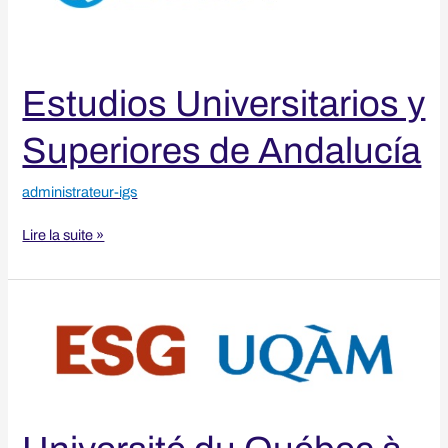
Andalucía
Estudios Universitarios y
Superiores de Andalucía
administrateur-igs
Lire la suite »
Université
du
Québec
à
Montréal