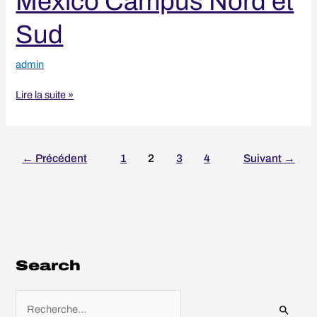
Mexico Campus Nord et
Sud
admin
Lire la suite »
←
Précédent
1
2
3
4
Suivant
→
Search
R