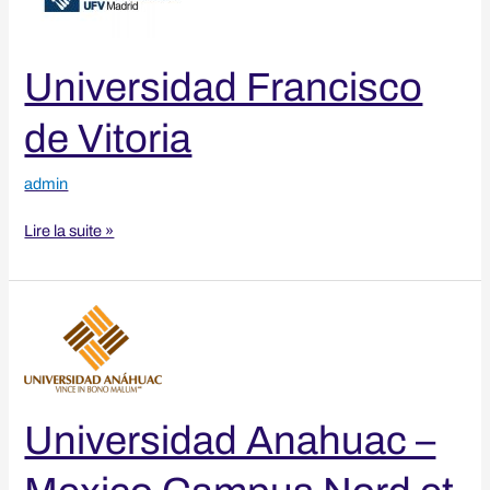
de
Vitoria
Universidad Francisco
de Vitoria
admin
Lire la suite »
Universidad
Anahuac
–
Mexico
Campus
Universidad Anahuac –
Nord
et
Sud