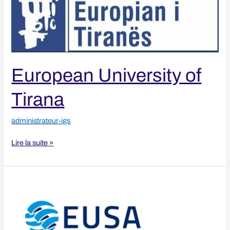
Tirana
European University of
Tirana
administrateur-igs
Lire la suite »
Estudios
Universitarios
y
Superiores
de