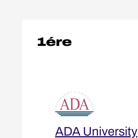
Aller
au
contenu
1ére
ADA
University
ADA University