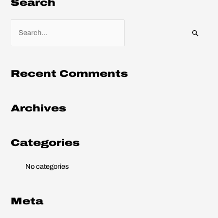
Search
S
e
a
r
Recent Comments
c
h
Archives
f
o
r
Categories
:
No categories
Meta