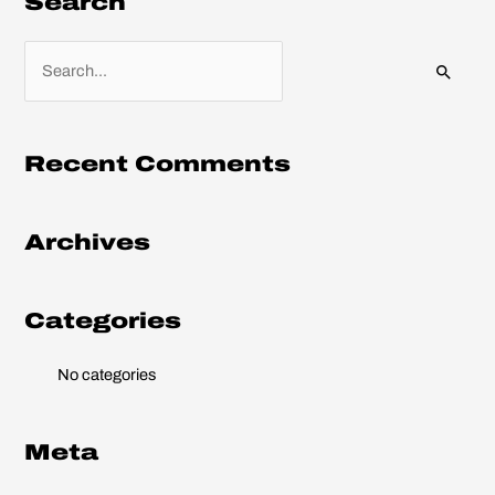
Search
S
e
a
r
Recent Comments
c
h
Archives
f
o
r
Categories
:
No categories
Meta